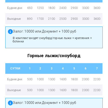
Будние дни
650
1250
1800
2400
2900
3300
3600
Выходные
890
1700
2100
2500
2900
3300
3600
Залог:
10000 или Документ + 1000 руб
в комплект входят сноуборд/горные лыжи + крепления +
ботинки
Горные лыжи/сноуборд
СУТКИ
1
2
3
4
5
6
7
Будние дни
500
1000
1300
1600
1800
2000
2200
Выходные
500
1000
1300
1600
1800
2000
2200
Залог:
10000 или Документ + 1000 руб