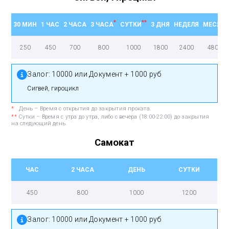
*
**
30 МИН
1 ЧАС
2 ЧАСА
3 ЧАСА
СУТКИ
3 ДНЯ
НЕДЕЛЯ
МЕСЯЦ
250
450
700
800
1000
1800
2400
4800
Залог:
10000 или Документ + 1000 руб
Сигвей, гироцикл
*
День – Время с открытия до закрытия проката.
**
Сутки – Время с утра до утра, либо с вечера (18:00-22:00) до закрытия
на следующий день.
Самокат
ЧАС
2 ЧАСА
ДЕНЬ
СУТКИ
450
800
1000
1200
Залог:
10000 или Документ + 1000 руб