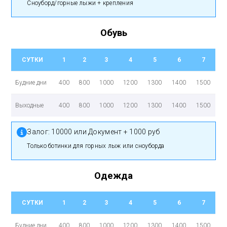
сноуборд/горные лыжи + крепления
Обувь
СУТКИ
1
2
3
4
5
6
7
Будние дни
400
800
1000
1200
1300
1400
1500
Выходные
400
800
1000
1200
1300
1400
1500
Залог:
10000 или Документ + 1000 руб
только ботинки для горных лыж или сноуборда
Одежда
СУТКИ
1
2
3
4
5
6
7
Будние дни
400
800
1000
1200
1300
1400
1500