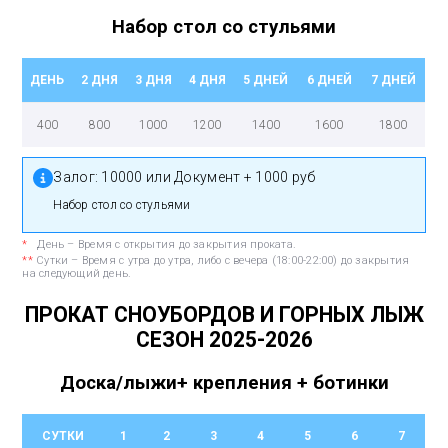
Набор стол со стульями
ДЕНЬ
2 ДНЯ
3 ДНЯ
4 ДНЯ
5 ДНЕЙ
6 ДНЕЙ
7 ДНЕЙ
400
800
1000
1200
1400
1600
1800
Залог:
10000 или Документ + 1000 руб
Набор стол со стульями
*
День – Время с открытия до закрытия проката.
**
Сутки – Время с утра до утра, либо с вечера (18:00-22:00) до закрытия
на следующий день.
ПРОКАТ СНОУБОРДОВ И ГОРНЫХ ЛЫЖ
СЕЗОН
2025-2026
Доска/лыжи+ крепления + ботинки
СУТКИ
1
2
3
4
5
6
7