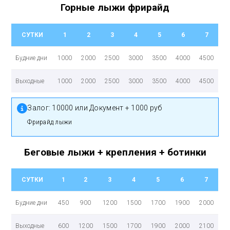
Горные лыжи фрирайд
СУТКИ
1
2
3
4
5
6
7
Будние дни
1000
2000
2500
3000
3500
4000
4500
Выходные
1000
2000
2500
3000
3500
4000
4500
Залог:
10000 или Документ + 1000 руб
фрирайд лыжи
Беговые лыжи + крепления + ботинки
СУТКИ
1
2
3
4
5
6
7
Будние дни
450
900
1200
1500
1700
1900
2000
Выходные
600
1200
1500
1700
1900
2000
2100