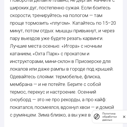
Повороты делайте плавно, не дергая: начните с
широких дуг, постепенно сужая. Если боитесь
скорости, тренируйтесь на пологом — там
проще тормозить «плугом». Катайтесь по 15–20
минут, потом отдых: мышцы привыкнут, и через
пару выездов уже будете резать карвинги.
Лучшие места осенью: «Игора» с ночным
катанием, «Охта Парк» с прокатом и
инструкторами, мини-склон в Приозерске для
локалов или даже рампы в городе под крышей.
Одевайтесь слоями: термобелье, флиска,
мембрана — и не потейте. Берите с собой
термос, перекус и настроение. Осенний
сноуборд — это не про рекорды, а про кайф:
покатался, посмеялся, вдохнул хвои — и домой
Политика
с румянцем. Зима близко, а вы уже в форме!
обработки
данных