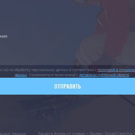
н(-на) на обработку персональных данных в соответствии с
политикой в отношен
данных
. Ознакомиться также можно с
договором публичной оферты
.
ОТПРАВИТЬ
льных данных
·
Защита форм от спама — Яндекс SmartCaptcha. 