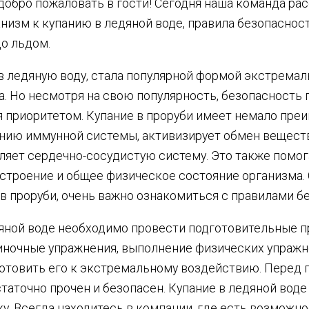
добро пожаловать в гости! Сегодня наша команда ра
низм к купанию в ледяной воде, правила безопасност
до льдом.
в ледяную воду, стала популярной формой экстремал
а. Но несмотря на свою популярность, безопасность 
я приоритетом. Купание в проруби имеет немало пре
нию иммунной системы, активизирует обмен вещест
ляет сердечно-сосудистую систему. Это также помог
астроение и общее физическое состояние организма. 
в проруби, очень важно ознакомиться с правилами б
яной воде необходимо провести подготовительные п
иночные упражнения, выполнение физических упражн
готовить его к экстремальному воздействию. Перед
статочно прочен и безопасен. Купание в ледяной вод
ку. Всегда находитесь в компании, где есть возмож