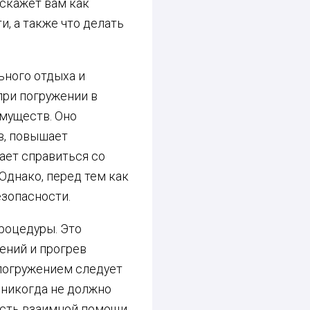
сскажет вам как
и, а также что делать
ьного отдыха и
при погружении в
имуществ. Оно
в, повышает
ает справиться со
Однако, перед тем как
езопасности.
роцедуры. Это
ений и прогрев
 погружением следует
е никогда не должно
ность взаимной помощи