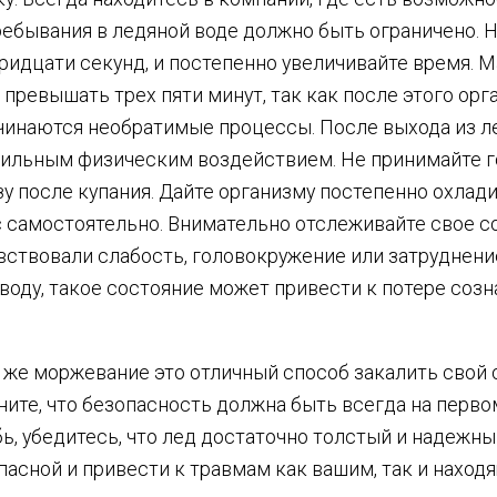
ребывания в ледяной воде должно быть ограничено. Н
тридцати секунд, и постепенно увеличивайте время.
превышать трех пяти минут, так как после этого ор
чинаются необратимые процессы. После выхода из л
сильным физическим воздействием. Не принимайте г
зу после купания. Дайте организму постепенно охлад
 самостоятельно. Внимательно отслеживайте свое с
увствовали слабость, головокружение или затруднен
оду, такое состояние может привести к потере созн
и же моржевание это отличный способ закалить свой 
ните, что безопасность должна быть всегда на перво
бь, убедитесь, что лед достаточно толстый и надежны
пасной и привести к травмам как вашим, так и наход