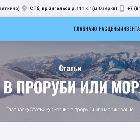
вяткино
)
СПб, пр.Энгельса д.111 к.1
(
м.Озерки
)
+7 (8
ГЛАВНАЯ
О НАС
ЦЕНЫ
ИНВЕНТ
Статьи
 В ПРОРУБИ ИЛИ МО
Главная
Статьи
Купание в проруби или моржевание