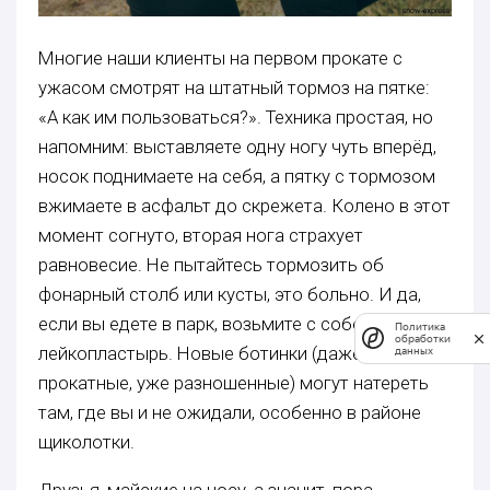
Многие наши клиенты на первом прокате с
ужасом смотрят на штатный тормоз на пятке:
«А как им пользоваться?». Техника простая, но
напомним: выставляете одну ногу чуть вперёд,
носок поднимаете на себя, а пятку с тормозом
вжимаете в асфальт до скрежета. Колено в этот
момент согнуто, вторая нога страхует
равновесие. Не пытайтесь тормозить об
фонарный столб или кусты, это больно. И да,
если вы едете в парк, возьмите с собой воду и
Политика
обработки
лейкопластырь. Новые ботинки (даже наши
данных
прокатные, уже разношенные) могут натереть
там, где вы и не ожидали, особенно в районе
щиколотки.
Друзья, майские на носу, а значит, пора