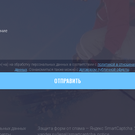
н(-на) на обработку персональных данных в соответствии с
политикой в отношен
данных
. Ознакомиться также можно с
договором публичной оферты
.
ОТПРАВИТЬ
льных данных
·
Защита форм от спама — Яндекс SmartCaptcha. 
ферты
yandex.ru/legal/smartcaptcha_notice