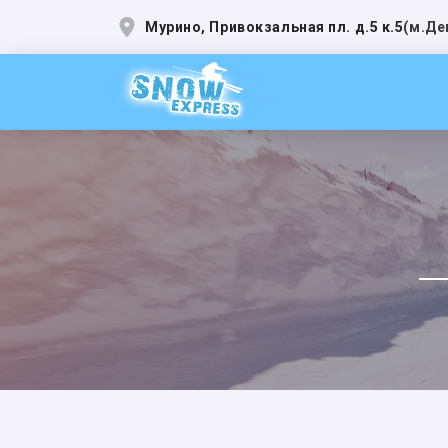
Мурино, Привокзальная пл. д.5 к.5
(
м.Де