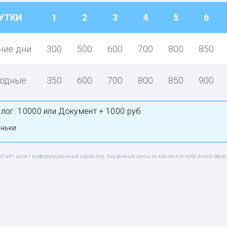
УТКИ
1
2
3
4
5
6
ние дни
300
500
600
700
800
850
одные
350
600
700
800
850
900
лог:
10000 или Документ + 1000 руб
оньки
«Сайт носит информационный характер. Указанные цены не являются публичной офер