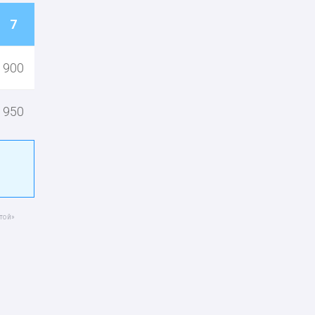
7
900
950
той»