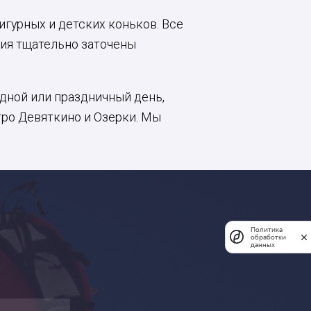
гурных и детских коньков. Все
вия тщательно заточены
одной или праздничный день,
тро Девяткино и Озерки. Мы
Политика
обработки
данных