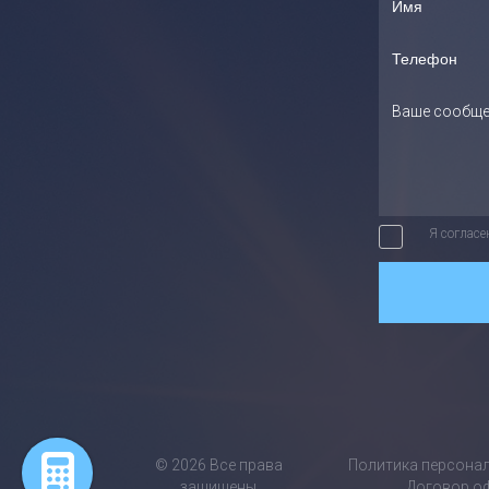
Я согласе
©
2026
Все права
Политика персона
защищены
Договор о