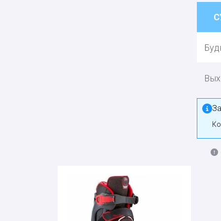
С
Буд
Вых
За
К