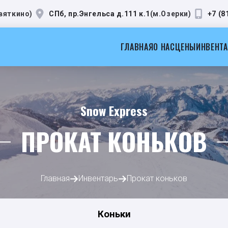
вяткино
)
СПб, пр.Энгельса д.111 к.1
(
м.Озерки
)
+7 (8
ГЛАВНАЯ
О НАС
ЦЕНЫ
ИНВЕНТ
Snow Express
ПРОКАТ КОНЬКОВ
Главная
Инвентарь
Прокат коньков
Коньки