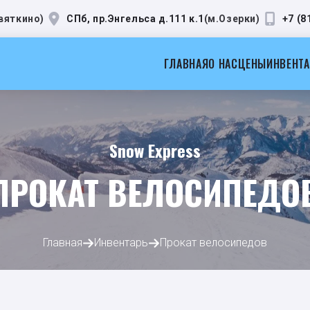
вяткино
)
СПб, пр.Энгельса д.111 к.1
(
м.Озерки
)
+7 (8
ГЛАВНАЯ
О НАС
ЦЕНЫ
ИНВЕНТ
Snow Express
ПРОКАТ ВЕЛОСИПЕДО
Главная
Инвентарь
Прокат велосипедов