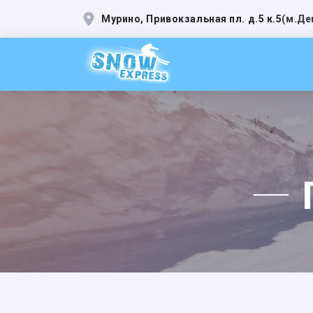
Мурино, Привокзальная пл. д.5 к.5
(
м.Де